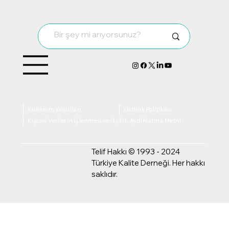
KalDer Teknik Gezileri Amcor ile Devam Etti
Kullanım Koşulları
Gizlilik Politikası
Kişisel Verilerin İşlenmesine İlişkin Aydınlatma Metni
Telif Hakkı © 1993 - 2024
Türkiye Kalite Derneği. Her hakkı
saklıdır.