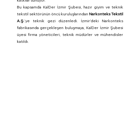
katkılar sunuyor.
Bu kapsamda KalDer İzmir Şubesi, hazır giyim ve teknik 
tekstil sektörünün öncü kuruluşlarından 
Narkonteks Tekstil 
A.Ş.
’ye teknik gezi düzenledi. İzmir’deki Narkonteks 
fabrikasında gerçekleşen buluşmaya, KalDer İzmir Şubesi 
üyesi firma yöneticileri, teknik müdürler ve mühendisler 
katıldı.