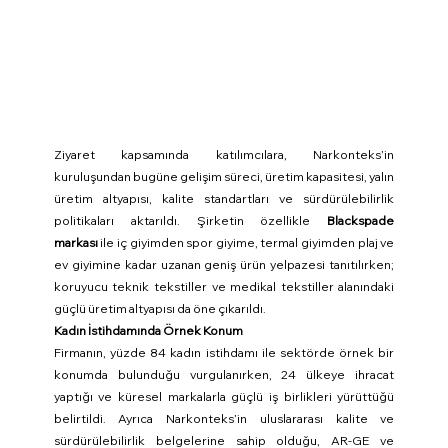
Ziyaret kapsamında katılımcılara, Narkonteks’in 
kuruluşundan bugüne gelişim süreci, üretim kapasitesi, yalın 
üretim altyapısı, kalite standartları ve sürdürülebilirlik 
politikaları aktarıldı. Şirketin özellikle 
Blackspade 
markası
 ile iç giyimden spor giyime, termal giyimden plaj ve 
ev giyimine kadar uzanan geniş ürün yelpazesi tanıtılırken; 
koruyucu teknik tekstiller ve medikal tekstiller alanındaki 
güçlü üretim altyapısı da öne çıkarıldı.
Kadın İstihdamında Örnek Konum
Firmanın, yüzde 84 kadın istihdamı ile sektörde örnek bir 
konumda bulunduğu vurgulanırken, 24 ülkeye ihracat 
yaptığı ve küresel markalarla güçlü iş birlikleri yürüttüğü 
belirtildi. Ayrıca Narkonteks’in uluslararası kalite ve 
sürdürülebilirlik belgelerine sahip olduğu, AR-GE ve 