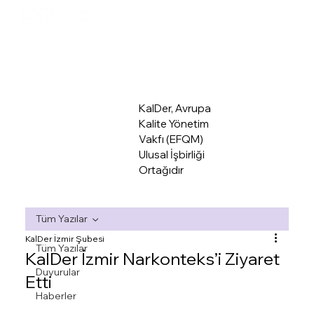
KalDer Mer
KalDer, Avrupa
Kalite Yönetim
Vakfı (EFQM)
Ulusal İşbirliği
Ortağıdır
Tüm Yazılar
KalDer İzmir Şubesi
Tüm Yazılar
KalDer İzmir Narkonteks’i Ziyaret
Duyurular
Etti
Haberler