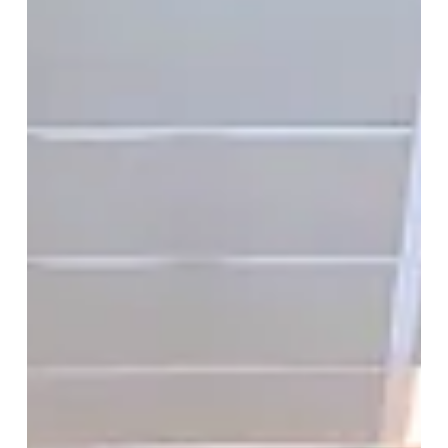
Türkiye Kalite Derneği (KalDer) İzmir Şubesi tarafından
düzenlenen 2024-2025 Yılı Yerel Kalite Ödülleri Kazananlar
Konferansı, iş dünyasının kaliteye gönül vermiş temsilcilerini
bir araya getirdi.