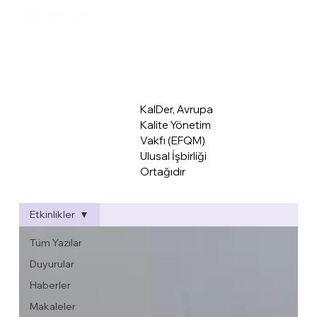
KalDer Mer
KalDer, Avrupa
Kalite Yönetim
Vakfı (EFQM)
Ulusal İşbirliği
Ortağıdır
Etkinlikler
Tüm Yazılar
Duyurular
Haberler
Makaleler