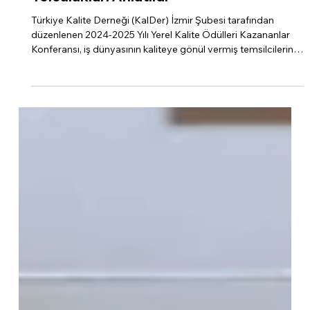
KalDer İzmir Kazananlar
Konferansı'nda Ödül
Yolculukları Anlatıldı