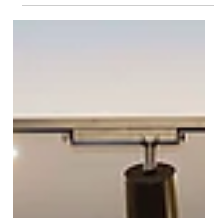
KalDer Teknik Gezileri
Amcor ile Devam Etti
KalDer İzmir Şubesi’nin üye firmaların teknik müdür ve
sorumluların deneyim paylaşımını güçlendirmek ve farklı iş
sistemlerini yerinde incelemek için başlattığı KalDer Teknik
Gezi ziyaretleri sürüyor.