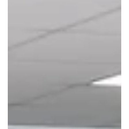
kurumlarına uyarlama fırsatı bulmaları için düzenlediği teknik
gezilere devam ediyor.