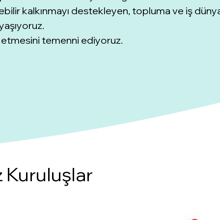
ülebilir kalkınmayı destekleyen, topluma ve iş dün
yaşıyoruz.
m etmesini temenni ediyoruz.
z Kuruluşlar