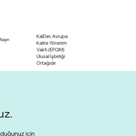
KalDer Merkez
KalDer, Avrupa
laşın
Kalite Yönetim
Vakfı (EFQM)
Ulusal İşbirliği
Ortağıdır
uz.
nduğunuz için