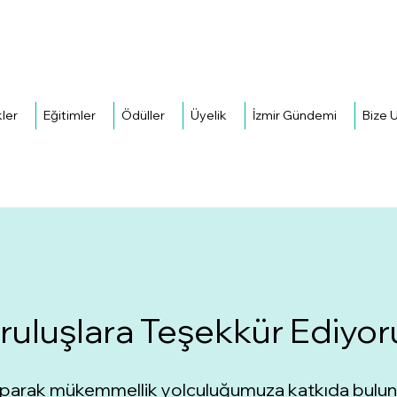
kler
Eğitimler
Ödüller
Üyelik
İzmir Gündemi
Bize U
Kuruluşlara Teşekkür Ediyor
ği yaparak mükemmellik yolculuğumuza katkıda bulu