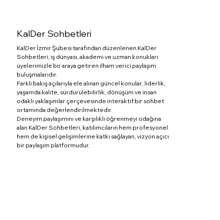
KalDer Sohbetleri
KalDer İzmir Şubesi tarafından düzenlenen KalDer
Sohbetleri, iş dünyası, akademi ve uzman konukları
üyelerimizle bir araya getiren ilham verici paylaşım
buluşmalarıdır.
Farklı bakış açılarıyla ele alınan güncel konular; liderlik,
yaşamda kalite, sürdürülebilirlik, dönüşüm ve insan
odaklı yaklaşımlar çerçevesinde interaktif bir sohbet
ortamında değerlendirilmektedir.
Deneyim paylaşımını ve karşılıklı öğrenmeyi odağına
alan KalDer Sohbetleri, katılımcıların hem profesyonel
hem de kişisel gelişimlerine katkı sağlayan, vizyon açıcı
bir paylaşım platformudur.