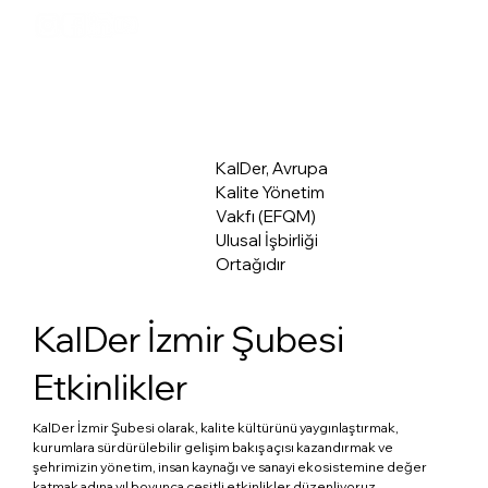
KalDer Mer
KalDer, Avrupa
Kalite Yönetim
Vakfı (EFQM)
Ulusal İşbirliği
Ortağıdır
KalDer İzmir Şubesi
Etkinlikler
KalDer İzmir Şubesi olarak, kalite kültürünü yaygınlaştırmak,
kurumlara sürdürülebilir gelişim bakış açısı kazandırmak ve
şehrimizin yönetim, insan kaynağı ve sanayi ekosistemine değer
katmak adına yıl boyunca çeşitli etkinlikler düzenliyoruz.