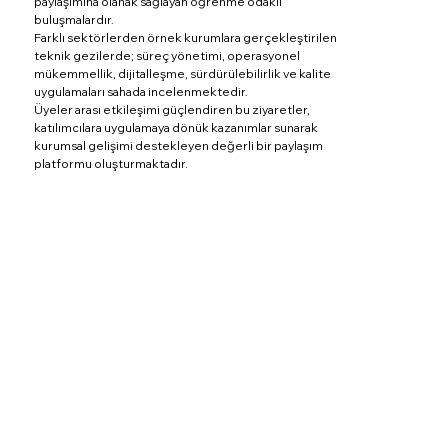
paylaşımına olanak sağlayan öğrenme odaklı
buluşmalardır.
Farklı sektörlerden örnek kurumlara gerçekleştirilen
teknik gezilerde; süreç yönetimi, operasyonel
mükemmellik, dijitalleşme, sürdürülebilirlik ve kalite
uygulamaları sahada incelenmektedir.
Üyeler arası etkileşimi güçlendiren bu ziyaretler,
katılımcılara uygulamaya dönük kazanımlar sunarak
kurumsal gelişimi destekleyen değerli bir paylaşım
platformu oluşturmaktadır.