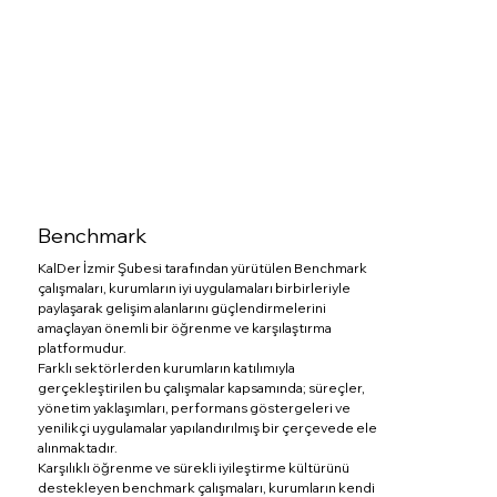
Benchmark
KalDer İzmir Şubesi tarafından yürütülen Benchmark
çalışmaları, kurumların iyi uygulamaları birbirleriyle
paylaşarak gelişim alanlarını güçlendirmelerini
amaçlayan önemli bir öğrenme ve karşılaştırma
platformudur.
Farklı sektörlerden kurumların katılımıyla
gerçekleştirilen bu çalışmalar kapsamında; süreçler,
yönetim yaklaşımları, performans göstergeleri ve
yenilikçi uygulamalar yapılandırılmış bir çerçevede ele
alınmaktadır.
Karşılıklı öğrenme ve sürekli iyileştirme kültürünü
destekleyen benchmark çalışmaları, kurumların kendi