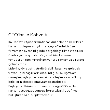
CEO’lar ile Kahvaltı
KalDer İzmir Şubesi tarafından düzenlenen CEO’lar ile
Kahvaltı buluşmaları, yılın her çeyreğinde bir üye
firmamızın ev sahipliğinde gerçekleştirilmektedir. Bu
özel organizasyonda, bölgedeki üst kademe
yöneticileri samimi ve ilham verici bir ortamda bir araya
gelmektedir.
Liderlik, yönetişim, sürdürülebilir başarı ve gelecek
vizyonu gibi başlıkların ele alındığı bu buluşmalar;
deneyim paylaşımını, karşılıklı etkileşimi ve nitelikli iş
birliklerini desteklemeyi amaçlamaktadır.
Paylaşım kültürünün ön planda olduğu CEO’lar ile
Kahvaltı, üst düzey yöneticileri ortak akıl etrafında
buluşturan özel bir platformdur.